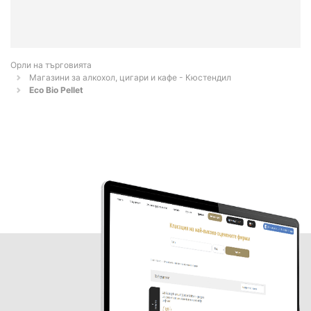
Орли на търговията
Магазини за алкохол, цигари и кафе - Кюстендил
Eco Bio Pellet