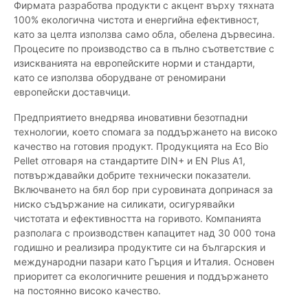
Фирмата разработва продукти с акцент върху тяхната
100% екологична чистота и енергийна ефективност,
като за целта използва само обла, обелена дървесина.
Процесите по производство са в пълно съответствие с
изискванията на европейските норми и стандарти,
като се използва оборудване от реномирани
европейски доставчици.
Предприятието внедрява иновативни безотпадни
технологии, което спомага за поддържането на високо
качество на готовия продукт. Продукцията на Eco Bio
Pellet отговаря на стандартите DIN+ и EN Plus A1,
потвърждавайки добрите технически показатели.
Включването на бял бор при суровината допринася за
ниско съдържание на силикати, осигурявайки
чистотата и ефективността на горивото. Компанията
разполага с производствен капацитет над 30 000 тона
годишно и реализира продуктите си на българския и
международни пазари като Гърция и Италия. Основен
приоритет са екологичните решения и поддържането
на постоянно високо качество.