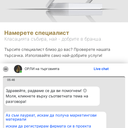
Намерете специалист
Класацията събира, най - добрите в бранша.
Търсите специалист близо до вас? Проверете нашата
търсачка. Използвайте само най-добрите услуги!
ОРЛИ на търговията
Live chat
Търсене
05:46
Здравейте, радваме се да ви помогнем! 🙂
Моля, кликнете върху съответната тема на
разговора!
Аз съм лауреат, искам да получа маркетингови
Организатор на
Класация
Контакти
материали
класиране
Победители
Контакти
Beautiful Company S.R.L.
Списък на
искам да регистрирам фирмата си в проекта
BulevardulAleea Timișul De