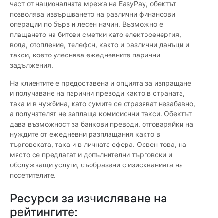
част от националната мрежа на EasyPay, обектът
позволява извършването на различни финансови
операции по бърз и лесен начин. Възможно е
плащането на битови сметки като електроенергия,
вода, отопление, телефон, както и различни данъци и
такси, което улеснява ежедневните парични
задължения.
На клиентите е предоставена и опцията за изпращане
и получаване на парични преводи както в страната,
така и в чужбина, като сумите се отразяват незабавно,
а получателят не заплаща комисионни такси. Обектът
дава възможност за банкови преводи, отговаряйки на
нуждите от ежедневни разплащания както в
търговската, така и в личната сфера. Освен това, на
място се предлагат и допълнителни търговски и
обслужващи услуги, съобразени с изискванията на
посетителите.
Ресурси за изчисляване на
рейтингите: