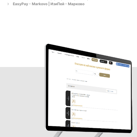
EasyPay - Markovo | ИзиПей - Марково