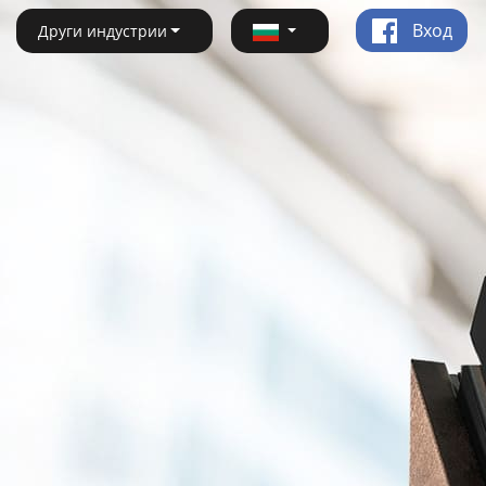
Вход
Други индустрии