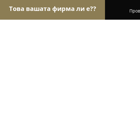
Това вашата фирма ли е??
Пров
Орли на търговията
Магазини за алкохол, циг
Магазин за бански и плувни при
8.5
(6)
Хисаря, Хотел Хисаря, бул. Генерал Гурко 1
Покажи телефонния номер