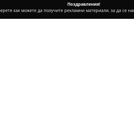
Поздравления!
ерете как можете да получите рекламни материали, за да се нас
ари и кафе - Хисаря
Магазин за бански и плувни принад
надлежности
Относно компанията:
Разположен в град Хисаря,
Ма
предоставя широк избор от п
Магазинът се намира на улес
Генерал Гурко 1, което го п
и посетители, търсещи качес
принадлежности.
Асортиментът на този магази
подходящи продукти за водни
отличава с професионално о
оценки, което затвърждава н