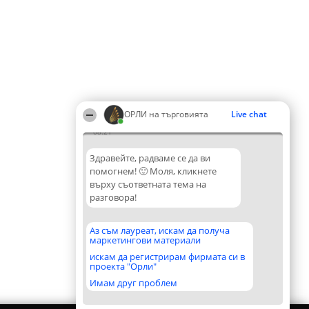
ОРЛИ на търговията
Live chat
08:21
Здравейте, радваме се да ви
помогнем! 🙂 Моля, кликнете
върху съответната тема на
разговора!
Аз съм лауреат, искам да получа
маркетингови материали
искам да регистрирам фирмата си в
проекта "Орли"
Имам друг проблем