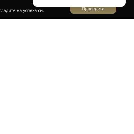
Проверете
ладите на успеха си.
лежности
газин за бански и плувни принадлежности
родукти, предназначени за плаж и плуване.
нено място в СПА Хотел Хисар, на булевард
рави предпочитана дестинация за местни жители
твени бански костюми и разнообразни плувни
н е насочен към клиенти, желаещи да намерят
 спортове или почивка край вода. Мястото се
бслужване и получава множество положителни
еговата репутация като доверен доставчик на