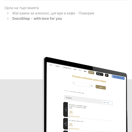
Орли на търговията
Магазини за алкохол, цигари и кафе - Поморие
DecoShop - with love for you