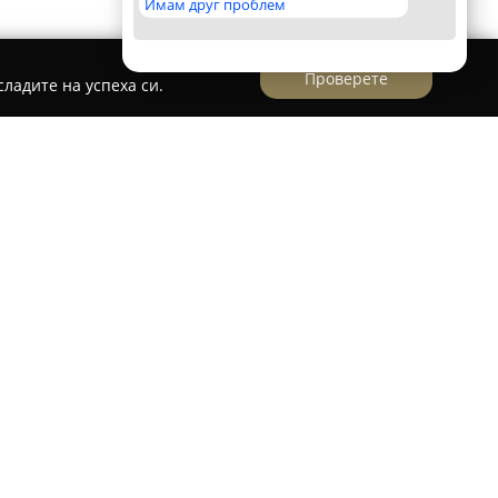
Имам друг проблем
Проверете
ладите на успеха си.
едставлява търговска фирма, позиционирана
голямо разнообразие от продукти на местните
е открояват както алкохолни, така и
ски, водка, вино, бира, различни видове
итки.
 стоки попадат чипсове, снаксове, ядки,
и бисквити, а специален акцент е поставен
ти и асортимента от американски хранителни