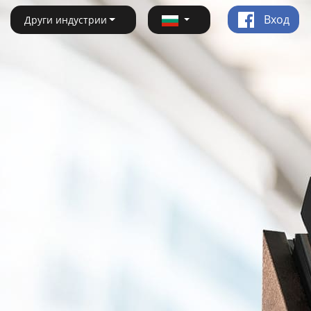
Вход
Други индустрии