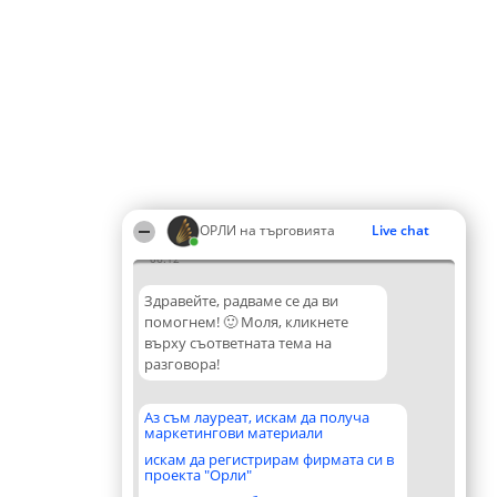
ОРЛИ на търговията
Live chat
06:12
Здравейте, радваме се да ви
помогнем! 🙂 Моля, кликнете
върху съответната тема на
разговора!
Аз съм лауреат, искам да получа
маркетингови материали
искам да регистрирам фирмата си в
проекта "Орли"