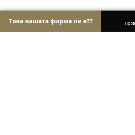
Това вашата фирма ли е??
Пров
Орли на търговията
Магазини за алкохол, ци
DAP&Vape food and drinks
8.7
(9)
Плевен, Помещение 103, ул. „Димитър Констан
Покажи телефонния номер