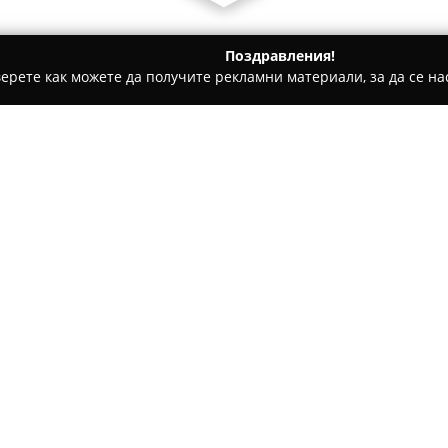
Поздравления!
ерете как можете да получите рекламни материали, за да се нас
гари и кафе - Плевен
DAP&Vape food and drinks
Относно компанията:
DAP&Vape food and drinks
пр
в Плевен, която предоставя 
клиенти. В продуктната гама с
безалкохолни напитки като уи
сокове, вода и енергийни нап
тинов“ 27
Сред предлаганите хранителни
шоколади, десерти, кроасани 
върху здравословните продук