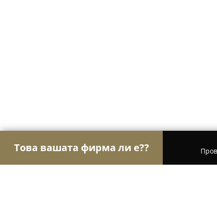
Това вашата фирма ли е??
Пров
Орли на търговията
Магазини за алкохол, ци