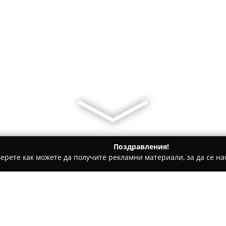
Поздравления!
ерете как можете да получите рекламни материали, за да се нас
гари и кафе - Казанлък
Dalavera shop