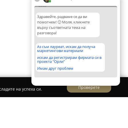
03:46
Здравейте, радваме се да ви
помогнем! 🙂 Моля, кликнете
върху съответната тема на
разговора!
Аз съм лауреат, искам да получа
маркетингови материали
искам да регистрирам фирмата си в
проекта "Орли"
Имам друг проблем
Проверете
ладите на успеха си.