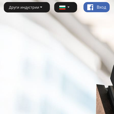
Вход
Други индустрии