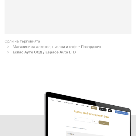
Орли на търговията
Магазини за алкохол, цигари и кафе - Пазарджик
Еспас Ауто ООД / Espace Auto LTD