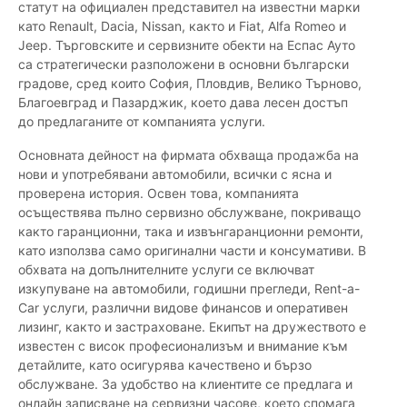
статут на официален представител на известни марки
като Renault, Dacia, Nissan, както и Fiat, Alfa Romeo и
Jeep. Търговските и сервизните обекти на Еспас Ауто
са стратегически разположени в основни български
градове, сред които София, Пловдив, Велико Търново,
Благоевград и Пазарджик, което дава лесен достъп
до предлаганите от компанията услуги.
Основната дейност на фирмата обхваща продажба на
нови и употребявани автомобили, всички с ясна и
проверена история. Освен това, компанията
осъществява пълно сервизно обслужване, покриващо
както гаранционни, така и извънгаранционни ремонти,
като използва само оригинални части и консумативи. В
обхвата на допълнителните услуги се включват
изкупуване на автомобили, годишни прегледи, Rent-a-
Car услуги, различни видове финансов и оперативен
лизинг, както и застраховане. Екипът на дружеството е
известен с висок професионализъм и внимание към
детайлите, като осигурява качествено и бързо
обслужване. За удобство на клиентите се предлага и
онлайн записване на сервизни часове, което спомага