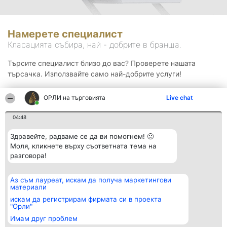
Намерете специалист
Класацията събира, най - добрите в бранша.
Търсите специалист близо до вас? Проверете нашата
търсачка. Използвайте само най-добрите услуги!
ОРЛИ на търговията
Live chat
Търсене
04:48
Здравейте, радваме се да ви помогнем! 🙂
Моля, кликнете върху съответната тема на
разговора!
Аз съм лауреат, искам да получа маркетингови
Организатор на
Класация
Контакти
материали
класиране
Победители
Контакти
Beautiful Company S.R.L.
Списък на
искам да регистрирам фирмата си в проекта
BulevardulAleea Timișul De
всички
"Орли"
Sus Nr. 2, Bl. A30, Sc. A, Et.
победители
Имам друг проблем
4, Ap. 13
Правила
București 53-238
Статут/Устав