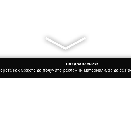
Поздравления!
ерете как можете да получите рекламни материали, за да се нас
гари и кафе - Войсил
Copy Control - офис техника, копирн
ирни консумативи,
Относно компанията:
Копи Контрол
представлява 