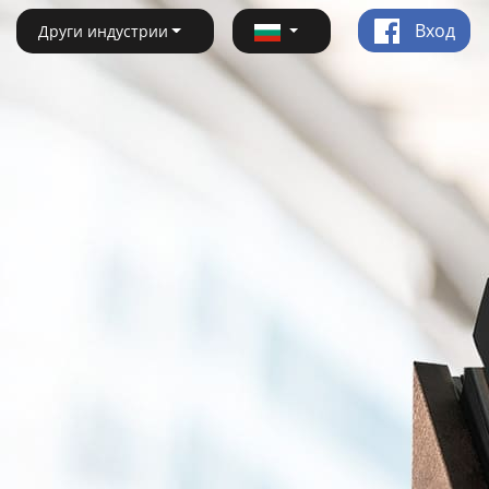
Вход
Други индустрии