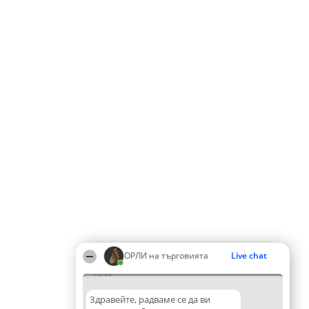
ОРЛИ на търговията
Live chat
16:45
Здравейте, радваме се да ви