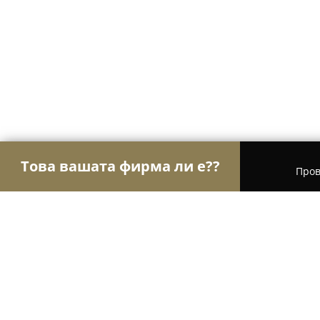
Това вашата фирма ли е??
Пров
Орли на търговията
Магазини за алкохол, ци
Copy Control - офис техника, коп
принтери