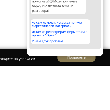
помогнем! 🙂 Моля, кликнете
върху съответната тема на
разговора!
Аз съм лауреат, искам да получа
маркетингови материали
искам да регистрирам фирмата си в
проекта "Орли"
Имам друг проблем
Проверете
ладите на успеха си.
и консумативи, принтери
утвърдена фирма на българския пазар,