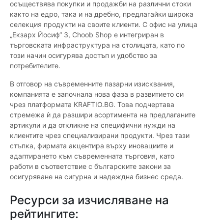
осъществява покупки и продажби на различни стоки
както на едро, така и на дребно, предлагайки широка
селекция продукти на своите клиенти. С офис на улица
„Екзарх Йосиф“ 3, Choob Shop е интегриран в
търговската инфраструктура на столицата, като по
този начин осигурява достъп и удобство за
потребителите.
В отговор на съвременните пазарни изисквания,
компанията е започнала нова фаза в развитието си
чрез платформата KRAFTIO.BG. Това подчертава
стремежа ѝ да разшири асортимента на предлаганите
артикули и да откликне на специфични нужди на
клиентите чрез специализирани продукти. Чрез тази
стъпка, фирмата акцентира върху иновациите и
адаптирането към съвременната търговия, като
работи в съответствие с българските закони за
осигуряване на сигурна и надеждна бизнес среда.
Ресурси за изчисляване на
рейтингите: