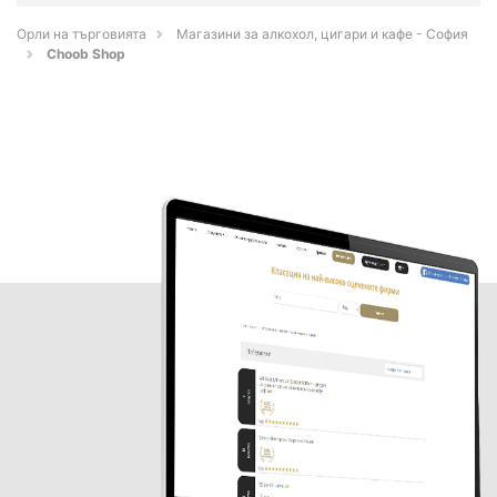
Орли на търговията
Магазини за алкохол, цигари и кафе - София
Choob Shop