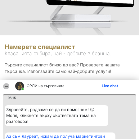
Намерете специалист
Класацията събира, най - добрите в бранша.
Търсите специалист близо до вас? Проверете нашата
търсачка. Използвайте само най-добрите услуги!
ОРЛИ на търговията
Live chat
Търсене
06:15
Здравейте, радваме се да ви помогнем! 🙂
Моля, кликнете върху съответната тема на
разговора!
Аз съм лауреат, искам да получа маркетингови
Организатор на
Класация
Контакти