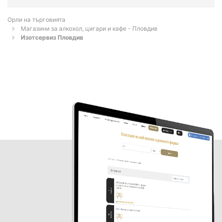
Орли на търговията
Магазини за алкохол, цигари и кафе - Пловдив
Изотсервиз Пловдив