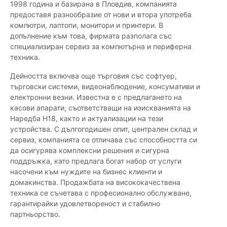
1998 година и базирана в Пловдив, компанията
предоставя разнообразие от нови и втора употреба
компютри, лаптопи, монитори и принтери. В
допълнение към това, фирмата разполага със
специализиран сервиз за компютърна и периферна
техника.
Дейността включва още търговия със софтуер,
търговски системи, видеонаблюдение, консумативи и
електронни везни. Известна е с предлагането на
касови апарати, съответстващи на изискванията на
Наредба Н18, както и актуализации на тези
устройства. С дългогодишен опит, централен склад и
сервиз, компанията се отличава със способността си
да осигурява комплексни решения и сигурна
поддръжка, като предлага богат набор от услуги
насочени към нуждите на бизнес клиенти и
домакинства. Продажбата на висококачествена
техника се съчетава с професионално обслужване,
гарантирайки удовлетвореност и стабилно
партньорство.