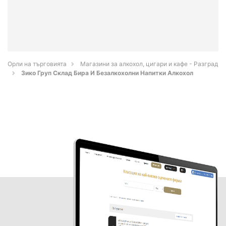
Орли на търговията
Магазини за алкохол, цигари и кафе - Разград
Зико Груп Склад Бира И Безалкохолни Напитки Алкохол