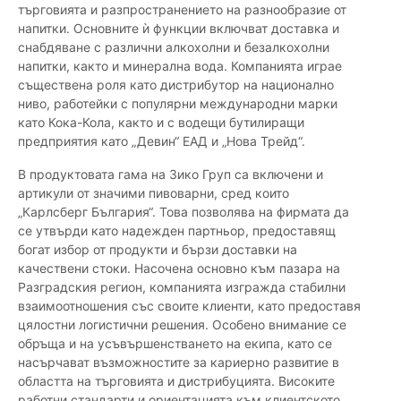
търговията и разпространението на разнообразие от
напитки. Основните ѝ функции включват доставка и
снабдяване с различни алкохолни и безалкохолни
напитки, както и минерална вода. Компанията играе
съществена роля като дистрибутор на национално
ниво, работейки с популярни международни марки
като Кока-Кола, както и с водещи бутилиращи
предприятия като „Девин“ ЕАД и „Нова Трейд“.
В продуктовата гама на Зико Груп са включени и
артикули от значими пивоварни, сред които
„Карлсберг България“. Това позволява на фирмата да
се утвърди като надежден партньор, предоставящ
богат избор от продукти и бързи доставки на
качествени стоки. Насочена основно към пазара на
Разградския регион, компанията изгражда стабилни
взаимоотношения със своите клиенти, като предоставя
цялостни логистични решения. Особено внимание се
обръща и на усъвършенстването на екипа, като се
насърчават възможностите за кариерно развитие в
областта на търговията и дистрибуцията. Високите
работни стандарти и ориентацията към клиентското