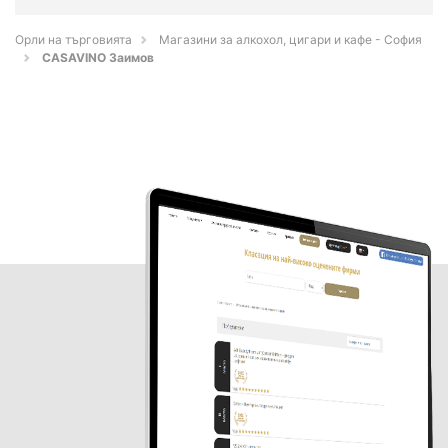
Орли на търговията
Магазини за алкохол, цигари и кафе - София
CASAVINO Заимов