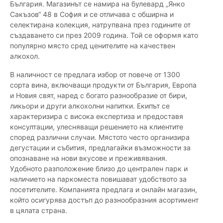
България. Магазинът се намира на булевард „Янко
Сакъзов“ 48 в София и се отличава с обширна и
селектирана колекция, натрупвана през годините от
създаването си през 2009 година. Той се оформя като
популярно място сред ценителите на качествен
алкохол.
В наличност се предлага избор от повече от 1300
сорта вина, включващи продукти от България, Европа
и Новия свят, наред с богато разнообразие от бири,
ликьори и други алкохолни напитки. Екипът се
характеризира с висока експертиза и предоставя
консултации, улесняващи решението на клиентите
според различни случаи. Мястото често организира
дегустации и събития, предлагайки възможности за
опознаване на нови вкусове и преживявания.
Удобното разположение близо до централен парк и
наличието на паркоместа повишават удобството за
посетителите. Компанията предлага и онлайн магазин,
който осигурява достъп до разнообразния асортимент
в цялата страна.