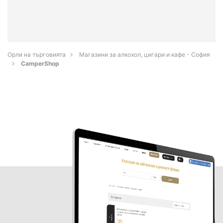
Орли на търговията
Магазини за алкохол, цигари и кафе - София
CamperShop