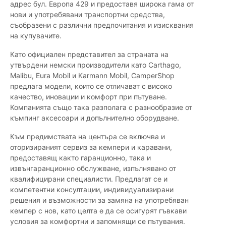
адрес бул. Европа 429 и предоставя широка гама от
нови и употребявани транспортни средства,
съобразени с различни предпочитания и изисквания
на купувачите.
Като официален представител за страната на
утвърдени немски производители като Carthago,
Malibu, Eura Mobil и Karmann Mobil, CamperShop
предлага модели, които се отличават с високо
качество, иновации и комфорт при пътуване.
Компанията също така разполага с разнообразие от
къмпинг аксесоари и допълнително оборудване.
Към предимствата на центъра се включва и
оторизираният сервиз за кемпери и каравани,
предоставящ както гаранционно, така и
извънгаранционно обслужване, изпълнявано от
квалифицирани специалисти. Предлагат се и
компетентни консултации, индивидуализирани
решения и възможности за замяна на употребяван
кемпер с нов, като целта е да се осигурят гъвкави
условия за комфортни и запомнящи се пътувания.