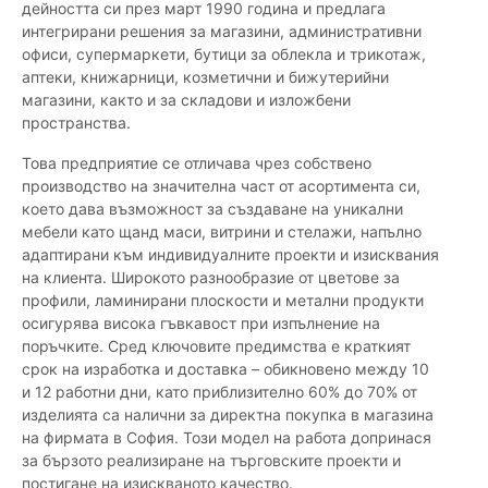
дейността си през март 1990 година и предлага
интегрирани решения за магазини, административни
офиси, супермаркети, бутици за облекла и трикотаж,
аптеки, книжарници, козметични и бижутерийни
магазини, както и за складови и изложбени
пространства.
Това предприятие се отличава чрез собствено
производство на значителна част от асортимента си,
което дава възможност за създаване на уникални
мебели като щанд маси, витрини и стелажи, напълно
адаптирани към индивидуалните проекти и изисквания
на клиента. Широкото разнообразие от цветове за
профили, ламинирани плоскости и метални продукти
осигурява висока гъвкавост при изпълнение на
поръчките. Сред ключовите предимства е краткият
срок на изработка и доставка – обикновено между 10
и 12 работни дни, като приблизително 60% до 70% от
изделията са налични за директна покупка в магазина
на фирмата в София. Този модел на работа допринася
за бързото реализиране на търговските проекти и
постигане на изискваното качество.