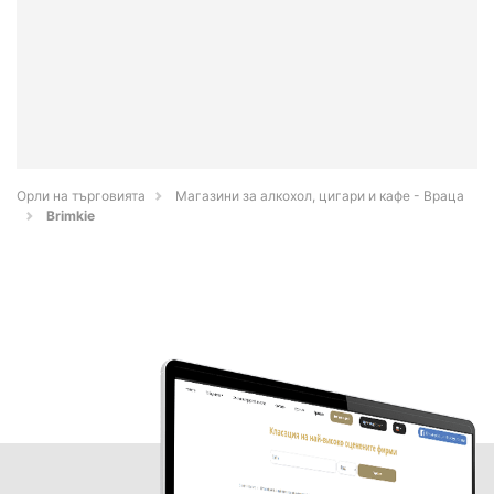
Орли на търговията
Магазини за алкохол, цигари и кафе - Враца
Brimkie