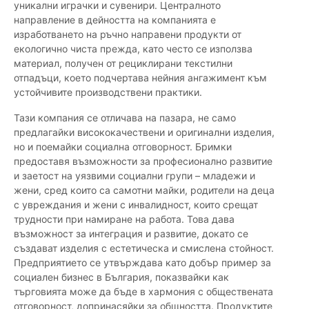
уникални играчки и сувенири. Централното
направление в дейността на компанията е
изработването на ръчно направени продукти от
екологично чиста прежда, като често се използва
материал, получен от рециклирани текстилни
отпадъци, което подчертава нейния ангажимент към
устойчивите производствени практики.
Тази компания се отличава на пазара, не само
предлагайки висококачествени и оригинални изделия,
но и поемайки социална отговорност. Бримки
предоставя възможности за професионално развитие
и заетост на уязвими социални групи – младежи и
жени, сред които са самотни майки, родители на деца
с увреждания и жени с инвалидност, които срещат
трудности при намиране на работа. Това дава
възможност за интеграция и развитие, докато се
създават изделия с естетическа и смислена стойност.
Предприятието се утвърждава като добър пример за
социален бизнес в България, показвайки как
търговията може да бъде в хармония с обществената
отговорност, допринасяйки за общността. Продуктите