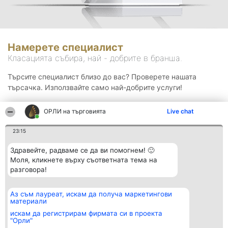
Намерете специалист
Класацията събира, най - добрите в бранша.
Търсите специалист близо до вас? Проверете нашата
търсачка. Използвайте само най-добрите услуги!
ОРЛИ на търговията
Live chat
Търсене
23:15
Здравейте, радваме се да ви помогнем! 🙂
Моля, кликнете върху съответната тема на
разговора!
Аз съм лауреат, искам да получа маркетингови
Организатор на
Класация
Контакти
материали
класиране
Победители
Контакти
Beautiful Company S.R.L.
Списък на
искам да регистрирам фирмата си в проекта
BulevardulAleea Timișul De
всички
"Орли"
Sus Nr. 2, Bl. A30, Sc. A, Et.
победители