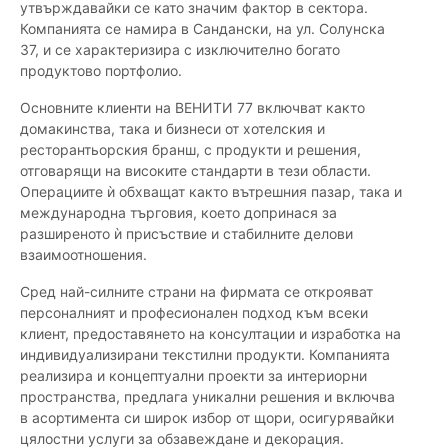
утвърждавайки се като значим фактор в сектора.
Компанията се намира в Сандански, на ул. Солунска
37, и се характеризира с изключително богато
продуктово портфолио.
Основните клиенти на ВЕНИТИ 77 включват както
домакинства, така и бизнеси от хотелския и
ресторантьорския бранш, с продукти и решения,
отговарящи на високите стандарти в тези области.
Операциите ѝ обхващат както вътрешния пазар, така и
международна търговия, което допринася за
разширеното ѝ присъствие и стабилните делови
взаимоотношения.
Сред най-силните страни на фирмата се открояват
персоналният и професионален подход към всеки
клиент, предоставянето на консултации и изработка на
индивидуализирани текстилни продукти. Компанията
реализира и концептуални проекти за интериорни
пространства, предлага уникални решения и включва
в асортимента си широк избор от щори, осигурявайки
цялостни услуги за обзавеждане и декорация.