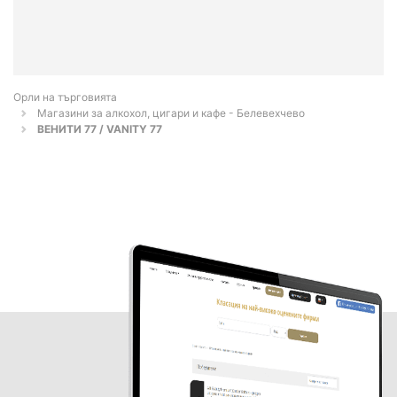
Орли на търговията
Магазини за алкохол, цигари и кафе - Белевехчево
ВЕНИТИ 77 / VANITY 77