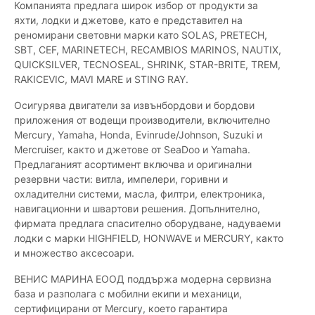
Компанията предлага широк избор от продукти за
яхти, лодки и джетове, като е представител на
реномирани световни марки като SOLAS, PRETECH,
SBT, CEF, MARINETECH, RECAMBIOS MARINOS, NAUTIX,
QUICKSILVER, TECNOSEAL, SHRINK, STAR-BRITE, TREM,
RAKICEVIC, MAVI MARE и STING RAY.
Осигурява двигатели за извънбордови и бордови
приложения от водещи производители, включително
Mercury, Yamaha, Honda, Evinrude/Johnson, Suzuki и
Mercruiser, както и джетове от SeaDoo и Yamaha.
Предлаганият асортимент включва и оригинални
резервни части: витла, импелери, горивни и
охладителни системи, масла, филтри, електроника,
навигационни и швартови решения. Допълнително,
фирмата предлага спасително оборудване, надуваеми
лодки с марки HIGHFIELD, HONWAVE и MERCURY, както
и множество аксесоари.
ВЕНИС МАРИНА ЕООД поддържа модерна сервизна
база и разполага с мобилни екипи и механици,
сертифицирани от Mercury, което гарантира