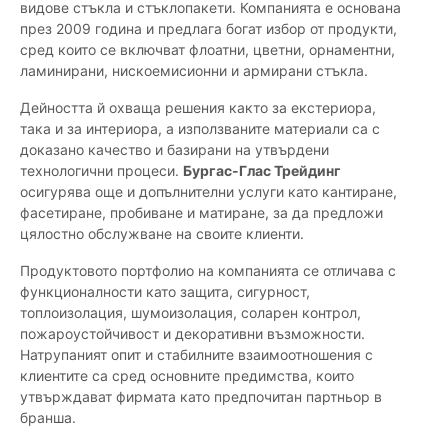
видове стъкла и стъклопакети. Компанията е основана
през 2009 година и предлага богат избор от продукти,
сред които се включват флоатни, цветни, орнаментни,
ламинирани, нискоемисионни и армирани стъкла.
Дейността й охваща решения както за екстериора,
така и за интериора, а използваните материали са с
доказано качество и базирани на утвърдени
технологични процеси.
Бургас-Глас Трейдинг
осигурява още и допълнителни услуги като кантиране,
фасетиране, пробиване и матиране, за да предложи
цялостно обслужване на своите клиенти.
Продуктовото портфолио на компанията се отличава с
функционалности като защита, сигурност,
топлоизолация, шумоизолация, соларен контрол,
пожароустойчивост и декоративни възможности.
Натрупаният опит и стабилните взаимоотношения с
клиентите са сред основните предимства, които
утвърждават фирмата като предпочитан партньор в
бранша.