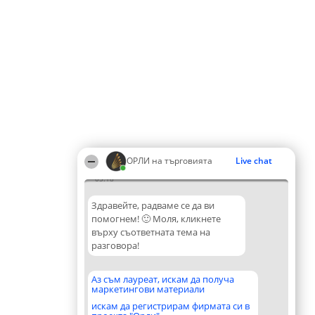
ОРЛИ на търговията
Live chat
05:18
Здравейте, радваме се да ви
помогнем! 🙂 Моля, кликнете
върху съответната тема на
разговора!
Аз съм лауреат, искам да получа
маркетингови материали
искам да регистрирам фирмата си в