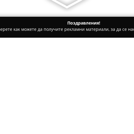
Поздравления!
ерете как можете да получите рекламни материали, за да се нас
гари и кафе - София
Bright Stock
Относно компанията:
Bright Stock
ООД представлява
търговия и производство на
материали. Компанията заем
внедряването на хартиен баб
която е по-устойчива към око
включва и хартиено тиксо, д
еко разтегателна хартия с пч