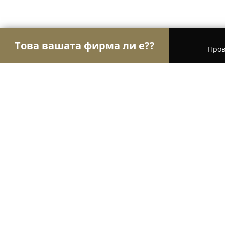
Това вашата фирма ли е??
Пров
Орли на търговията
Магазини за алкохол, ци
Bright Stock
10
(43)
София, ул. Билянини Извори 10