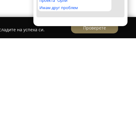
проекта "Орли"
Имам друг проблем
Проверете
ладите на успеха си.
 българско дружество, което се занимава с
 иновативни екологични опаковъчни
а водеща позиция на националния пазар с
ъл – алтернатива на стандартното аерофолио,
лната среда. Разнообразието от продукти
испенсъри за тиксо, биоразградимо аеро фолио,
елна структура и сглобяеми кутии.