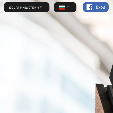
Вход
Други индустрии