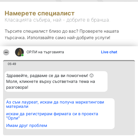
Намерете специалист
Класацията събира, най - добрите в бранша.
Търсите специалист близо до вас? Проверете нашата
търсачка. Използвайте само най-добрите услуги!
ОРЛИ на търговията
Live chat
Търсене
05:49
Здравейте, радваме се да ви помогнем! 🙂
Моля, кликнете върху съответната тема на
разговора!
Аз съм лауреат, искам да получа маркетингови
Организатор на
Класация
Контакти
материали
класиране
Победители
Контакти
Beautiful Company S.R.L.
Списък на
искам да регистрирам фирмата си в проекта
BulevardulAleea Timișul De
всички
"Орли"
Sus Nr. 2, Bl. A30, Sc. A, Et.
победители
Имам друг проблем
4, Ap. 13
Правила
București 53-238
Статут/Устав
CUI 36737675
Политика за