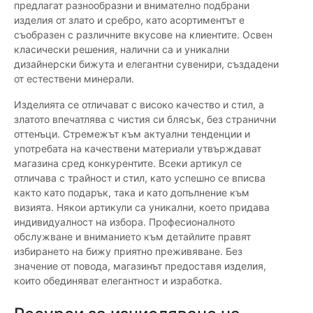
предлагат разнообразни и внимателно подбрани
изделия от злато и сребро, като асортиментът е
съобразен с различните вкусове на клиентите. Освен
класически решения, налични са и уникални
дизайнерски бижута и елегантни сувенири, създадени
от естествени минерали.
Изделията се отличават с високо качество и стил, а
златото впечатлява с чистия си блясък, без странични
оттенъци. Стремежът към актуални тенденции и
употребата на качествени материали утвърждават
магазина сред конкурентите. Всеки артикул се
отличава с трайност и стил, като успешно се вписва
както като подарък, така и като допълнение към
визията. Някои артикули са уникални, което придава
индивидуалност на избора. Професионалното
обслужване и вниманието към детайлите правят
избирането на бижу приятно преживяване. Без
значение от повода, магазинът предоставя изделия,
които обединяват елегантност и изработка.