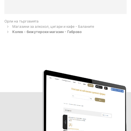
Орли на търговията
Магазини за алкохол, цигари и кафе - Баланите
Колев - бижутерски магазин - Габрово