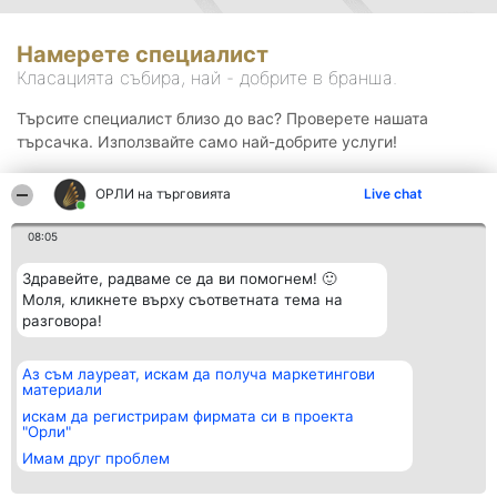
Намерете специалист
Класацията събира, най - добрите в бранша.
Търсите специалист близо до вас? Проверете нашата
търсачка. Използвайте само най-добрите услуги!
ОРЛИ на търговията
Live chat
Търсене
08:05
Здравейте, радваме се да ви помогнем! 🙂
Моля, кликнете върху съответната тема на
разговора!
Аз съм лауреат, искам да получа маркетингови
Организатор на
Класация
Контакти
материали
класиране
Победители
Контакти
Beautiful Company S.R.L.
Списък на
искам да регистрирам фирмата си в проекта
BulevardulAleea Timișul De
всички
"Орли"
Sus Nr. 2, Bl. A30, Sc. A, Et.
победители
Имам друг проблем
4, Ap. 13
Правила
București 53-238
Статут/Устав
CUI 36737675
Политика за