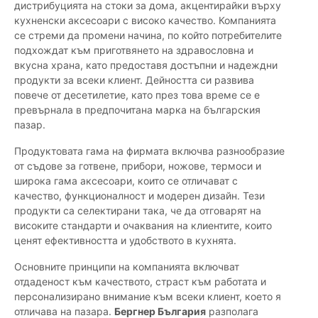
дистрибуцията на стоки за дома, акцентирайки върху
кухненски аксесоари с високо качество. Компанията
се стреми да промени начина, по който потребителите
подхождат към приготвянето на здравословна и
вкусна храна, като предоставя достъпни и надеждни
продукти за всеки клиент. Дейността си развива
повече от десетилетие, като през това време се е
превърнала в предпочитана марка на българския
пазар.
Продуктовата гама на фирмата включва разнообразие
от съдове за готвене, прибори, ножове, термоси и
широка гама аксесоари, които се отличават с
качество, функционалност и модерен дизайн. Тези
продукти са селектирани така, че да отговарят на
високите стандарти и очаквания на клиентите, които
ценят ефективността и удобството в кухнята.
Основните принципи на компанията включват
отдаденост към качеството, страст към работата и
персонализирано внимание към всеки клиент, което я
отличава на пазара.
Бергнер България
разполага