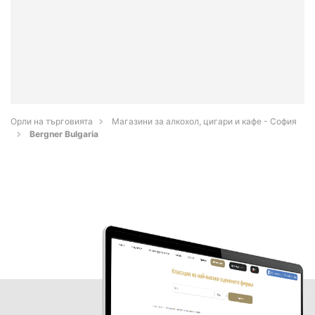
Орли на търговията
Магазини за алкохол, цигари и кафе - София
Bergner Bulgaria