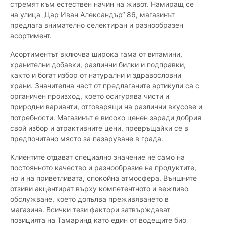
стремят към естествен начин на живот. Намиращ се
на улица „Цар Иван Александър“ 86, магазинът
предлага внимателно селектиран и разнообразен
асортимент.
Асортиментът включва широка гама от витамини,
хранителни добавки, различни билки и подправки,
както и богат избор от натурални и здравословни
храни. Значителна част от предлаганите артикули са с
органичен произход, което осигурява чисти и
природни варианти, отговарящи на различни вкусове и
потребности. Магазинът е високо ценен заради добрия
свой избор и атрактивните цени, превръщайки се в
предпочитано място за пазаруване в града.
Клиентите отдават специално значение не само на
постоянното качество и разнообразие на продуктите,
но и на приветливата, спокойна атмосфера. Външните
отзиви акцентират върху компетентното и вежливо
обслужване, което допълва преживяването в
магазина. Всички тези фактори затвърждават
позицията на Тамаринд като един от водещите био