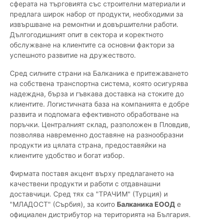
сферата на търговията със строителни материали и
предлага широк набор от продукти, необходими за
извършване на ремонтни и довършителни работи.
Дългогодишният опит в сектора и коректното
обслужване на клиентите са основни фактори за
успешното развитие на дружеството.
Сред силните страни на Балканика е притежаването
на собствена транспортна система, която осигурява
надеждна, бърза и гъвкава доставка на стоките до
клиентите. Логистичната база на компанията е добре
развита и подпомага ефективното обработване на
поръчки. Централният склад, разположен в Пловдив,
позволява навременно доставяне на разнообразни
продукти из цялата страна, предоставяйки на
клиентите удобство и богат избор.
Фирмата поставя акцент върху предлагането на
качествени продукти и работи с отдавнашни
доставчици. Сред тях са "ТРАЧИМ" (Турция) и
"МЛАДОСТ" (Сърбия), за които
Балканика ЕООД
е
официален дистрибутор на територията на България.