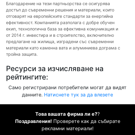
Благодарение на тези партньорства се осигурява
достъп до съвременни решения и материали, които
отговарят на европейските стандарти за енергийна
ефективност. Компанията разполага с добре обучен
екип, технологична база за ефективна комуникация и
от 2014 г. инвестира и в строителство, включително
предлагане на жилища, изградени със съвременни
материали като каменна вата и алуминиева дограма с
тройна защита.
Ресурси за изчисляване на
рейтингите:
Само регистрирани потребители могат да видят
данните.
Натиснете тук за да влезете
Това вашата фирма ли е?
?
Поздравления!
Проверете как да събирате
рекламни материали!