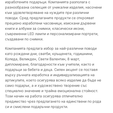
изработените подаръци. Компанията разполага с
разнообразна селекция от уникални изделия, насочени
към удовлетворяване на нуждите при различни
поводи. Сред предлаганите продукти се открояват
прецизно изработени часовници, изискани дървени
книги и албуми за снимки, класически икони,
съвременни LED лампи и персонализирани портрети,
създавани по снимки.
Компанията предлага избор за най-различни поводи
като рождени дни, сватби, кръщенета, годишнини,
Коледа, Великден, Свети Валентин, 8 март,
дипломиране, благодарности към учители, както и
подаръци за бебета и деца. Силен акцент се поставя
върху ръчната изработка и индивидуализацията на
артикулите, което осигурява всяко изделие да бъде не
само подарък, а и художествено творение със
специално значение и трайна емоционална стойност.
Този начин на работа осигурява отличително
предимство чрез предлагането на единствени по рода
си и смислени подаръчни продукти.