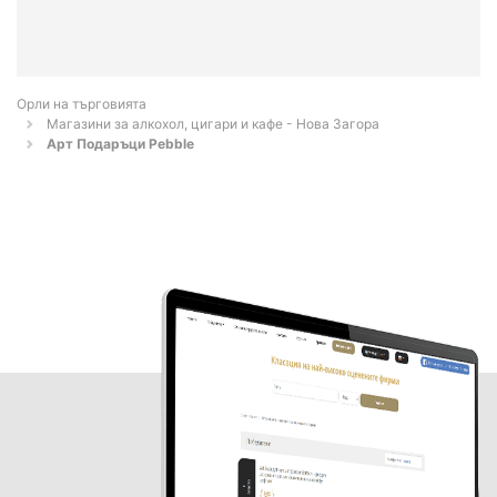
Орли на търговията
Магазини за алкохол, цигари и кафе - Нова Загора
Арт Подаръци Pebble