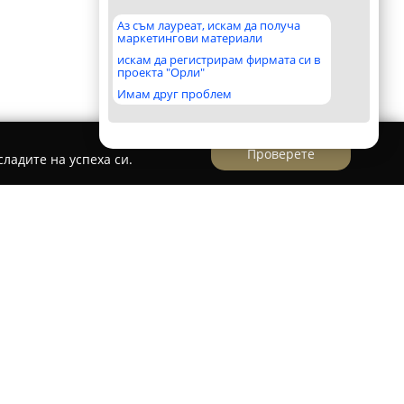
Аз съм лауреат, искам да получа
маркетингови материали
искам да регистрирам фирмата си в
проекта "Орли"
Имам друг проблем
Проверете
ладите на успеха си.
се специализира в предлагането на
ия, изработени ръчно. Основната дейност на
на православни икони, дело на опитен зограф.
дивидуално върху специално платно за