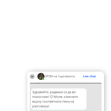
ОРЛИ на търговията
Live chat
16:56
Здравейте, радваме се да ви
помогнем! 🙂 Моля, кликнете
върху съответната тема на
разговора!