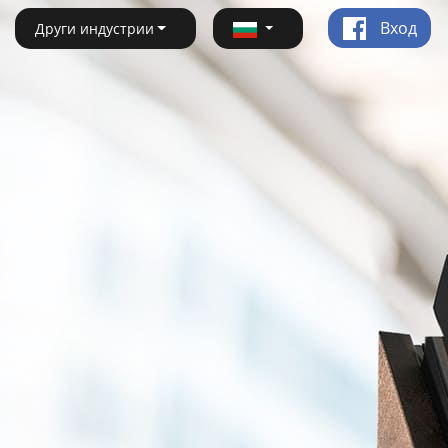
Вход
Други индустрии