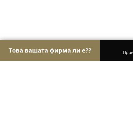
Това вашата фирма ли е??
Пров
Орли на търговията
Магазини за алкохол, ци
Ателие за картини и икони