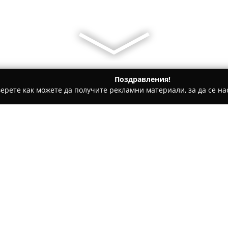
Поздравления!
ерете как можете да получите рекламни материали, за да се нас
гари и кафе - Плевен
Ателие за картини и икони
Относно компанията:
Ателие за картини и икони
разнообразни арт произведен
ателието включва създаване 
Всяка икона се изработва ин