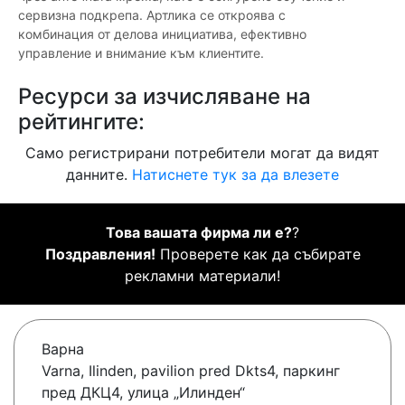
сервизна подкрепа. Артлика се откроява с
комбинация от делова инициатива, ефективно
управление и внимание към клиентите.
Ресурси за изчисляване на
рейтингите:
Само регистрирани потребители могат да видят
данните.
Натиснете тук за да влезете
Това вашата фирма ли е?
?
Поздравления!
Проверете как да събирате
рекламни материали!
Варна
Varna, Ilinden, pavilion pred Dkts4, паркинг
пред ДКЦ4, улица „Илинден“