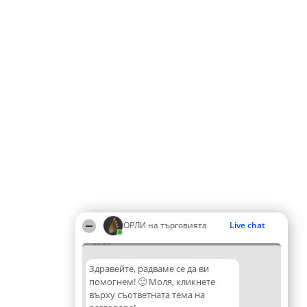
ОРЛИ на търговията
Live chat
09:26
Здравейте, радваме се да ви
помогнем! 🙂 Моля, кликнете
върху съответната тема на