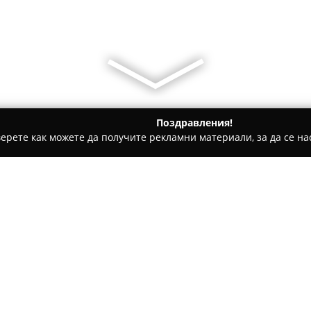
Поздравления!
ерете как можете да получите рекламни материали, за да се нас
гари и кафе - София
Арт Парк ЕООД
Относно компанията:
Арт Парк
ЕООД представлява
от 2002 година, като се спец
производството на оборудван