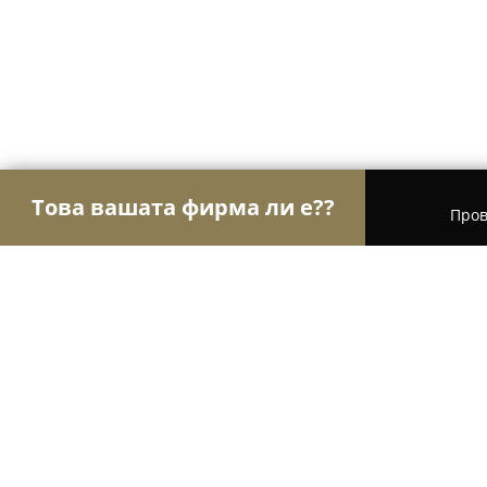
Това вашата фирма ли е??
Пров
Орли на търговията
Магазини за алкохол, ци
Арт Парк ЕООД