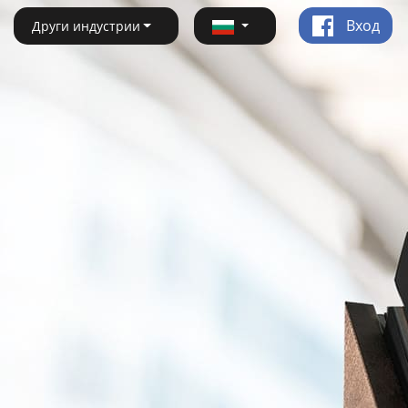
Вход
Други индустрии