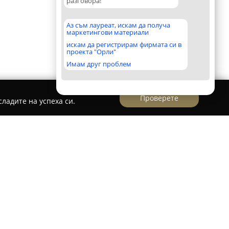
разговора!
Аз съм лауреат, искам да получа
маркетингови материали
искам да регистрирам фирмата си в
проекта "Орли"
Имам друг проблем
Проверете
ладите на успеха си.
 утвърдена българска фирма, функционираща
иализира в областта на търговията и
е с високо качество за разнообразни