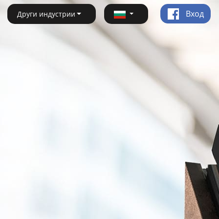
Вход
Други индустрии