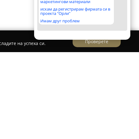
маркетингови материали
искам да регистрирам фирмата си в
проекта "Орли"
Имам друг проблем
Проверете
ладите на успеха си.
ликатеси
л, на ул. „Индустриална“ 1, се разполага
 фиш
, който се характеризира със
идове прясна риба и разнообразни морски
утвърдена репутация сред клиентите
а си към високо качество и постоянна свежест