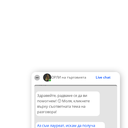
ОРЛИ на търговията
Live chat
14:13
Здравейте, радваме се да ви
помогнем! 🙂 Моля, кликнете
върху съответната тема на
разговора!
Аз съм лауреат, искам да получа