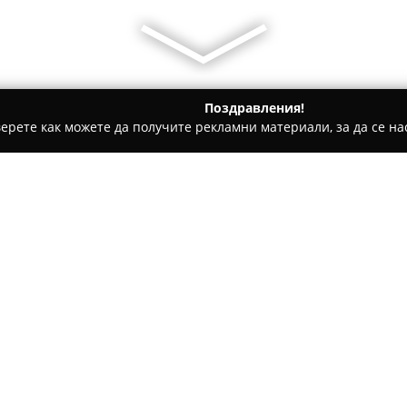
Поздравления!
ерете как можете да получите рекламни материали, за да се нас
гари и кафе - Созопол
"Аполония фиш" - риба и морски де
деликатеси
Относно компанията:
В централната част на Созопо
търговският обект
Аполония
специализация във всички в
деликатеси. Компанията има 
благодарение на отдаденостт