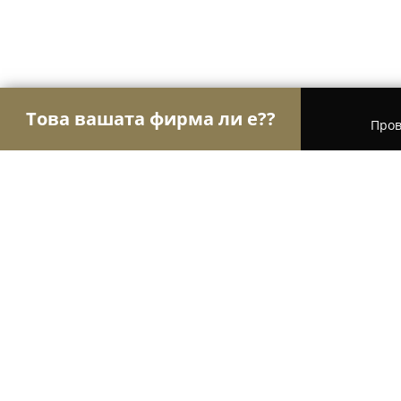
Това вашата фирма ли е??
Пров
Орли на търговията
Магазини за алкохол, ци
"Аполония фиш" - риба и морски 
8.8
(220)