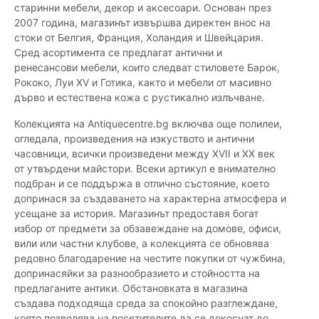
старинни мебели, декор и аксесоари. Основан през
2007 година, магазинът извършва директен внос на
стоки от Белгия, Франция, Холандия и Швейцария.
Сред асортимента се предлагат антични и
ренесансови мебели, които следват стиловете Барок,
Рококо, Луи XV и Готика, както и мебели от масивно
дърво и естествена кожа с рустикално излъчване.
Колекцията на Antiquecentre.bg включва още полилеи,
огледала, произведения на изкуството и антични
часовници, всички произведени между XVII и XX век
от утвърдени майстори. Всеки артикул е внимателно
подбран и се поддържа в отлично състояние, което
допринася за създаването на характерна атмосфера и
усещане за история. Магазинът предоставя богат
избор от предмети за обзавеждане на домове, офиси,
вили или частни клубове, а колекцията се обновява
редовно благодарение на честите покупки от чужбина,
допринасяйки за разнообразието и стойността на
предлаганите антики. Обстановката в магазина
създава подходяща среда за спокойно разглеждане,
която позволява на посетителите да се докоснат до