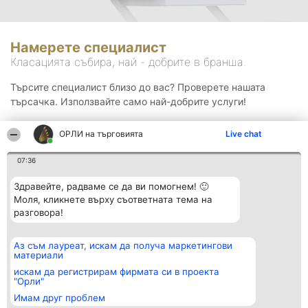
Намерете специалист
Класацията събира, най - добрите в бранша.
Търсите специалист близо до вас? Проверете нашата
търсачка. Използвайте само най-добрите услуги!
ОРЛИ на търговията
Live chat
Търсене
07:36
Здравейте, радваме се да ви помогнем! 🙂
Моля, кликнете върху съответната тема на
разговора!
Аз съм лауреат, искам да получа маркетингови
Организатор на
Класация
Контакти
материали
класиране
Победители
Контакти
Beautiful Company S.R.L.
Списък на
искам да регистрирам фирмата си в проекта
BulevardulAleea Timișul De
всички
"Орли"
Sus Nr. 2, Bl. A30, Sc. A, Et.
победители
Имам друг проблем
4, Ap. 13
Правила
București 53-238
Статут/Устав