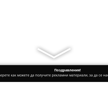
Поздравления!
ерете как можете да получите рекламни материали, за да се нас
гари и кафе - София
BD Liquor