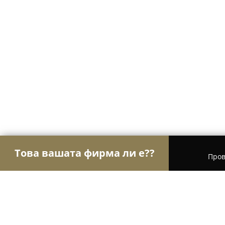
Това вашата фирма ли е??
Пров
Орли на търговията
Магазини за алкохол, ци