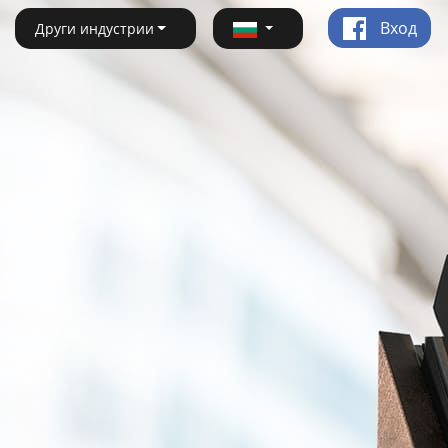
Вход
Други индустрии