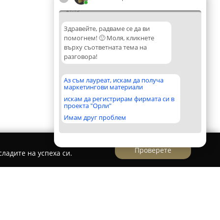
21:13
Здравейте, радваме се да ви
помогнем! 🙂 Моля, кликнете
върху съответната тема на
разговора!
Аз съм лауреат, искам да получа
маркетингови материали
искам да регистрирам фирмата си в
проекта "Орли"
Имам друг проблем
Проверете
ладите на успеха си.