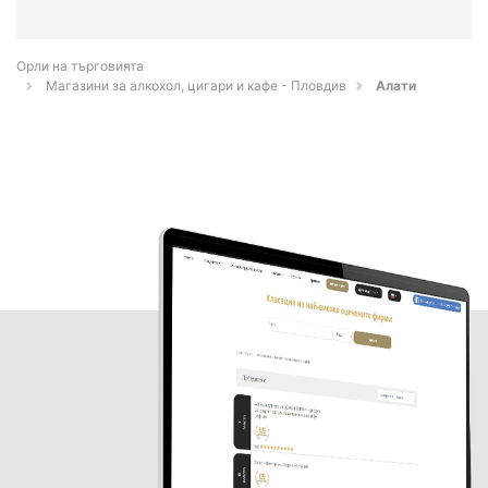
Орли на търговията
Магазини за алкохол, цигари и кафе - Пловдив
Алати