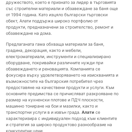
дружеството, което е признато за лидер в търговията
със строителни материали и обзавеждане за баня още
от 1994 година. Като изцяло български търговски
обект, Алати поддържа широко портфолио от
продукти, предназначени за строителство, ремонт и
обзавеждане на дома.
Предлаганата гама обхваща материали за баня,
градина, декорация, както и мебели,
електроматериали, инструменти и специализирано
оборудване, покривайки различните нужди при
обзавеждането и реновацията. Компанията се
фокусира върху удовлетворяването на изискванията и
възможностите на българския потребител чрез
предоставяне на качествени продукти и услуги. Към
основните предимства се причисляват разкрояване по
размер на кухненски плотове и ПДЧ плоскости,
машинно тониране на бои и мазилки, както и
транспортни услуги в и извън града.
Алати
се
характеризира с индивидуален подход към клиентите
и стратегия за широко продуктово разнообразие на
конкурентни цени.