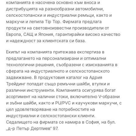
компанията е насочена основно към вноса и
дистрибуцията на разнообразни автомобилни,
селскостопански и индустриални ремъци, както и
маркучи и лепила Tip Top. Фирмата предлага
продукти на световноизвестни производители от
Европа, САЩ и Япония, гарантирайки високо качество
и надеждност за клиентската си база.
Екипът на компанията притежава експертиза в
предлагането на персонализирани и оптимални
технологични решения, съобразени с изискванията в
сферата на индустриалното и селскостопанското
задвижване. В продуктовия каталог на Адрия
Трейдинг попадат също ремъчни шайби, втулки и
различни инструменти. Компанията осигурява богат
асортимент на налични стоки, включително V-образни
и зъбни шайби, както и PU/PVC и каучукови маркучи, с
цел удовлетворяване на потребностите на
индустриални и селскостопански клиенти.
Седалището на фирмата се намира в София, на бул.
„д-р Петър Дертлиев“ 97.