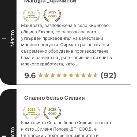
Мандра „Арачиеви”
Мандрата, разположена в село Кирилово,
община Елхово, се разпознава като
Място
утвърден производител на качествени
I
млечни продукти. Фирмата разполага със
съвременно оборудвана производствена
база и разчита на дългогодишния си опит в
млекопреработката, като ...
9.6
(92)
Спално бельо Силвия
Компанията Спално бельо Силвия, позната
и като „Силвия Попова-ДТ“ ЕООД, е
Място
български утвърден производител и
II