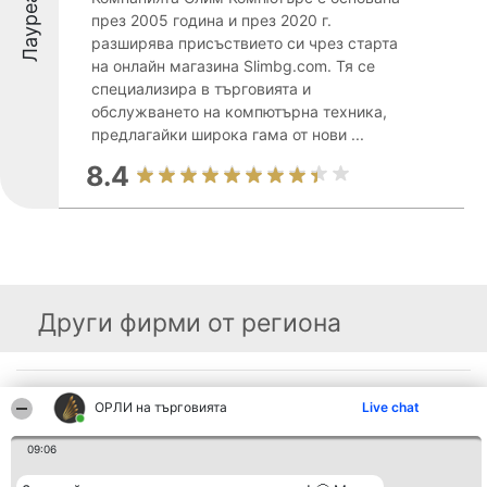
Лауреати
през 2005 година и през 2020 г.
разширява присъствието си чрез старта
на онлайн магазина Slimbg.com. Тя се
специализира в търговията и
обслужването на компютърна техника,
предлагайки широка гама от нови ...
8.4
Други фирми от региона
Организатор на
Класация
Контакти
ОРЛИ на търговията
Live chat
класиране
Победители
Контакти
Beautiful Company S.R.L.
Списък на
BulevardulAleea Timișul De
всички
09:06
Sus Nr. 2, Bl. A30, Sc. A, Et.
победители
4, Ap. 13
Правила