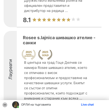
Дружеството изпълнява ролята на
официален представител и
дистрибутор на редица ...
8.1
Rosee s.lajnica шивашко ателие -
санки
Лауреати
В центъра на град Гоце Делчев се
намира Rosee шивашко ателие, което
се отличава с висок
професионализъм и предоставяне на
качествени шивашки услуги. Екипът
се състои от опитни
професионалисти, които подхождат с
внимание и старание към всяка ...
ОРЛИ на търговията
Live chat
9.2