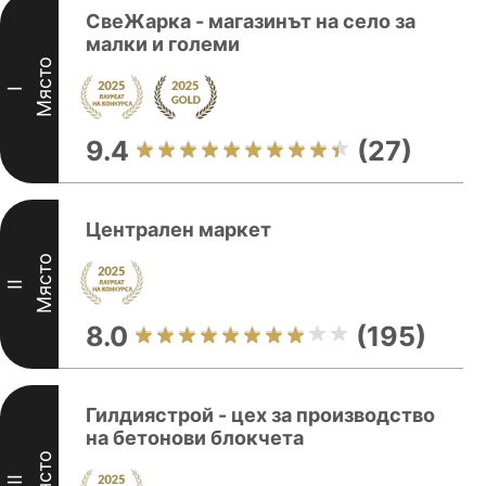
СвеЖарка - магазинът на село за
малки и големи
Място
I
9.4
(27)
Централен маркет
Място
II
8.0
(195)
Гилдиястрой - цех за производство
на бетонови блокчета
Място
III