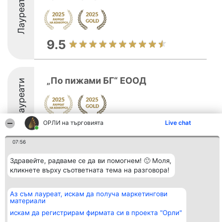
Лауреати
9.5
„По пижами БГ“ ЕООД
Лауреати
ОРЛИ на търговията
Live chat
9
07:56
Здравейте, радваме се да ви помогнем! 🙂 Моля,
Организатор на
Класация
Контакти
кликнете върху съответната тема на разговора!
класиране
Победители
Контакти
Beautiful Company S.R.L.
Списък на
BulevardulAleea Timișul De
всички
Аз съм лауреат, искам да получа маркетингови
Sus Nr. 2, Bl. A30, Sc. A, Et.
победители
материали
4, Ap. 13
Правила
București 53-238
Статут/Устав
искам да регистрирам фирмата си в проекта "Орли"
CUI 36737675
Политика за