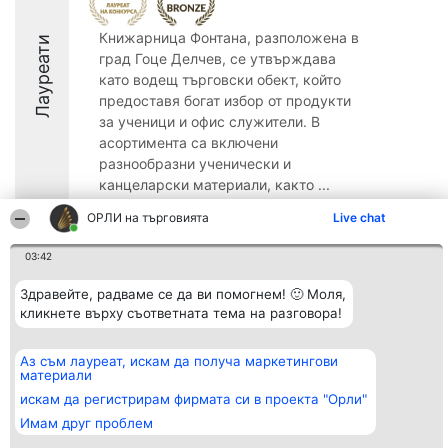
Книжарница Фонтана, разположена в
Лауреати
град Гоце Делчев, се утвърждава
като водещ търговски обект, който
предоставя богат избор от продукти
за ученици и офис служители. В
асортимента са включени
разнообразни ученически и
канцеларски материали, както ...
8.7
ОРЛИ на търговията
Live chat
03:42
Организатор на
Класация
Контакти
Здравейте, радваме се да ви помогнем! 🙂 Моля,
класиране
Победители
Контакти
кликнете върху съответната тема на разговора!
Beautiful Company S.R.L.
Списък на
BulevardulAleea Timișul De
всички
Sus Nr. 2, Bl. A30, Sc. A, Et.
победители
Аз съм лауреат, искам да получа маркетингови
4, Ap. 13
Правила
материали
București 53-238
Статут/Устав
CUI 36737675
искам да регистрирам фирмата си в проекта "Орли"
Политика за
поверителност
Имам друг проблем