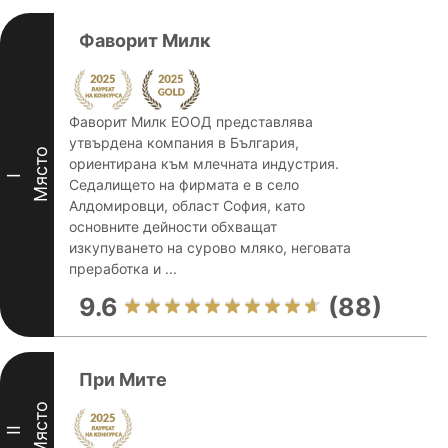
Фаворит Милк
Фаворит Милк ЕООД представлява
утвърдена компания в България,
Място
ориентирана към млечната индустрия.
I
Седалището на фирмата е в село
Алдомировци, област София, като
основните дейности обхващат
изкупуването на сурово мляко, неговата
преработка и ...
9.6
(88)
При Мите
Място
II