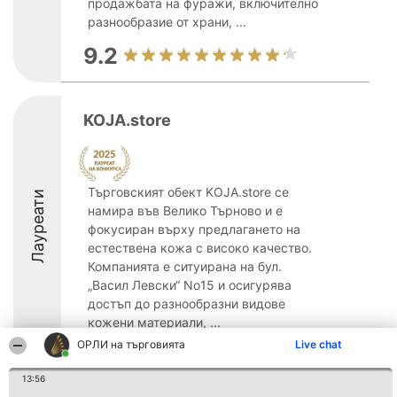
продажбата на фуражи, включително
разнообразие от храни, ...
9.2
KOJA.store
Търговският обект KOJA.store се
Лауреати
намира във Велико Търново и е
фокусиран върху предлагането на
естествена кожа с високо качество.
Компанията е ситуирана на бул.
„Васил Левски“ No15 и осигурява
достъп до разнообразни видове
кожени материали, ...
ОРЛИ на търговията
Live chat
8.6
13:56