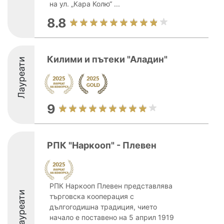
на ул. „Кара Колю“ ...
8.8
Килими и пътеки "Аладин"
Лауреати
9
РПК "Наркооп" - Плевен
РПК Наркооп Плевен представлява
Лауреати
търговска кооперация с
дългогодишна традиция, чието
начало е поставено на 5 април 1919