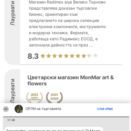
Магазин Radimex във Велико Търново
Лауреати
представлява доказан търговски
бизнес, ориентиран към
предлагането на широка селекция
електронни компоненти, инструменти
и модерна техника. Фирмата,
работеща като Радимекс ЕООД, е
започнала дейността си през ...
8.3
Цветарски магазин MonMar art &
Лауреати
flowers
ОРЛИ на търговията
Live chat
9
17:46