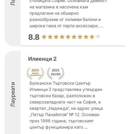
столицата София. Основната дейност
на магазина е насочена към
предлагане на обширно
разнообразие от хелиеви балони и
широка гама от парти аксесоари, ...
8.8
Илиенци 2
Балкански Търговски Център
Лауреати
Илиенци 2 представлява утвърден
търговски базар, разположен в
северозападната част на София, в
квартал „Надежда“, на адрес улица
„Петър Панайотов“ № 12. Основан
през 1996 година, търговският
център функционира като ...