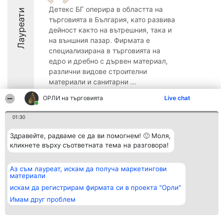
Детекс БГ оперира в областта на
Лауреати
търговията в България, като развива
дейност както на вътрешния, така и
на външния пазар. Фирмата е
специализирана в търговията на
едро и дребно с дървен материал,
различни видове строителни
материали и санитарни ...
8.6
ОРЛИ на търговията
Live chat
01:30
Организатор на
Класация
Контакти
Здравейте, радваме се да ви помогнем! 🙂 Моля,
класиране
Победители
Контакти
кликнете върху съответната тема на разговора!
Beautiful Company S.R.L.
Списък на
BulevardulAleea Timișul De
всички
Sus Nr. 2, Bl. A30, Sc. A, Et.
победители
Аз съм лауреат, искам да получа маркетингови
4, Ap. 13
Правила
материали
București 53-238
Статут/Устав
CUI 36737675
искам да регистрирам фирмата си в проекта "Орли"
Политика за
поверителност
Имам друг проблем