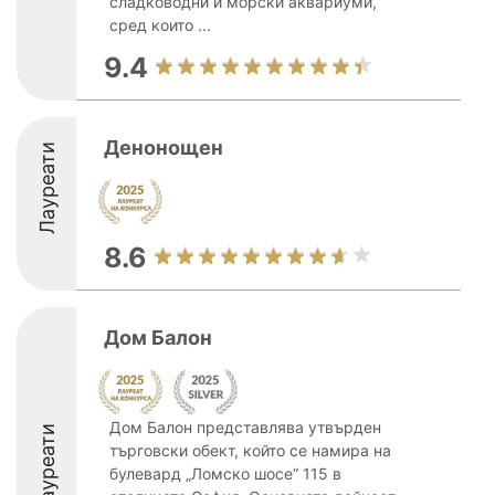
сладководни и морски аквариуми,
сред които ...
9.4
Денонощен
Лауреати
8.6
Дом Балон
Дом Балон представлява утвърден
Лауреати
търговски обект, който се намира на
булевард „Ломско шосе“ 115 в